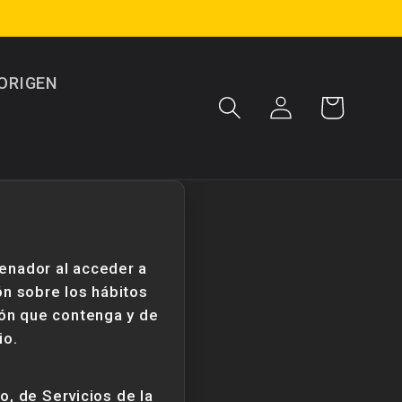
 ORIGEN
Iniciar
Carrito
sesión
enador al acceder a
ón sobre los hábitos
ión que contenga y de
io.
o, de Servicios de la