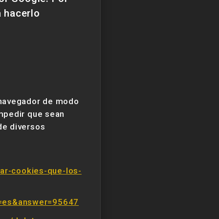
á hacerlo
u navegador de modo
impedir que sean
de diversos
tar-cookies-que-los-
hl=es&answer=95647