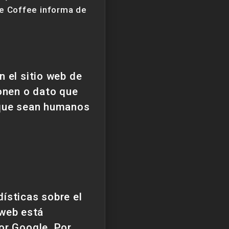
ce Coffee informa de
n el sitio web de
ionen o dato que
 que sean humanos
ísticas sobre el
 web está
or Google. Por