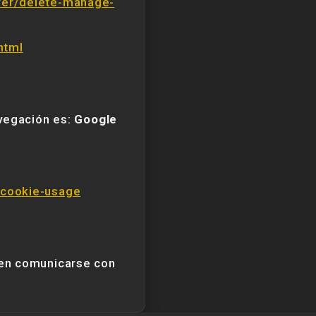
rer/delete-manage-
html
avegación es:
Google
s/cookie-usage
 en comunicarse con